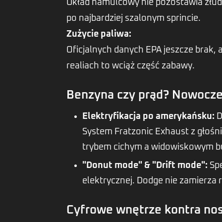
Układ hamulcowy nie pozostawia złud
po najbardziej szalonym sprincie.
Zużycie paliwa:
Oficjalnych danych EPA jeszcze brak, 
realiach to wciąż część zabawy.
Benzyna czy prąd? Nowocze
Elektryfikacja po amerykańsku:
D
System Fratzonic Exhaust z głośn
trybem cichym a widowiskowym bul
"Donut mode" & "Drift mode":
Spe
elektrycznej. Dodge nie zamierza
Cyfrowe wnętrze kontra no