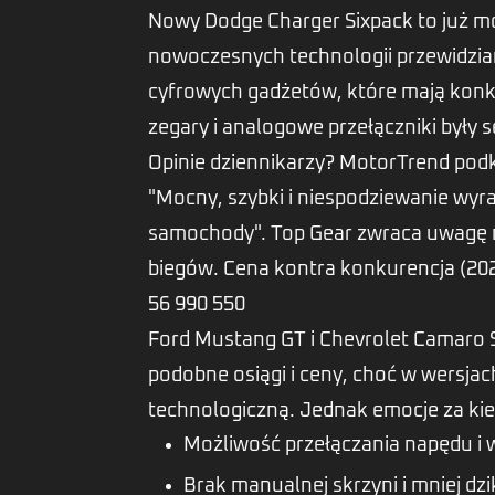
Nowy Dodge Charger Sixpack to już mo
nowoczesnych technologii przewidzia
cyfrowych gadżetów, które mają konk
zegary i analogowe przełączniki były 
Opinie dziennikarzy? MotorTrend pod
"Mocny, szybki i niespodziewanie wy
samochody". Top Gear zwraca uwagę n
biegów. Cena kontra konkurencja (20
56 990 550
Ford Mustang GT i Chevrolet Camaro 
podobne osiągi i ceny, choć w wersjac
technologiczną. Jednak emocje za kie
Możliwość przełączania napędu i 
Brak manualnej skrzyni i mniej dzi