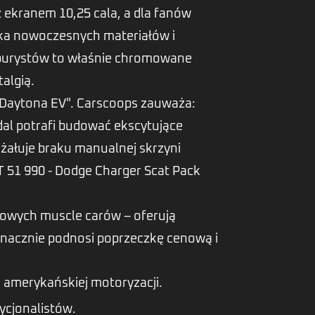
 ekranem 10,25 cala, a dla fanów
ka nowoczesnych materiałów i
 purystów to właśnie chromowane
algią.
 Daytona EV". Carscoops zauważa:
al potrafi budować ekscytujące
żałuje braku manualnej skrzyni
 51 990 - Dodge Charger Scat Pack
nowych muscle carów – oferują
 znacznie podnosi poprzeczkę cenową i
 amerykańskiej motoryzacji.
dycjonalistów.