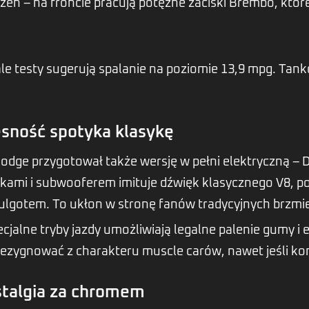
zeń – na froncie pracują potężne zaciski Brembo, któ
ale testy sugerują spalanie na poziomie 13,9 mpg. Ta
sność spotyka klasykę
odge przygotował także wersję w pełni elektryczną – 
ikami i subwooferem imituje dźwięk klasycznego V8, po
gotem. To ukłon w stronę fanów tradycyjnych brzmień
cjalne tryby jazdy umożliwiają legalne palenie gumy i 
 rezygnować z charakteru muscle carów, nawet jeśli ko
stalgia za chromem