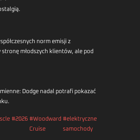
stalgią.
spółczesnych norm emisji z
w stronę młodszych klientów, ale pod
zmienne: Dodge nadal potrafi pokazać
nku.
scle
#2026
#Woodward
#elektryczne
Cruise
samochody