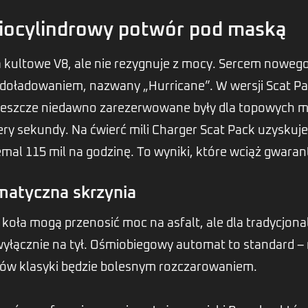
ciocylindrowy potwór pod maską
kultowe V8, ale nie rezygnuje z mocy. Sercem nowego m
oładowaniem, nazwany „Hurricane”. W wersji Scat Pac
jeszcze niedawno zarezerwowane były dla topowych mu
ery sekundy. Na ćwierć mili Charger Scat Pack uzyskuj
mal 115 mil na godzinę. To wyniki, które wciąż gwara
omatyczna skrzynia
ła mogą przenosić moc na asfalt, ale dla tradycjonal
wyłącznie na tył. Ośmiobiegowy automat to standard – 
fanów klasyki będzie bolesnym rozczarowaniem.