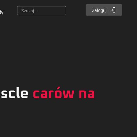
Zaloguj
ły
uscle
carów na