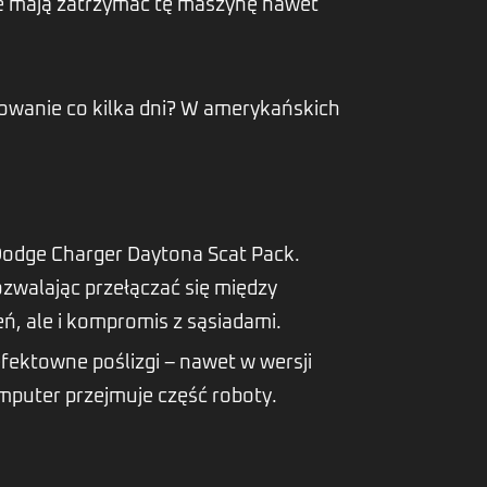
re mają zatrzymać tę maszynę nawet
nkowanie co kilka dni? W amerykańskich
Dodge Charger Daytona Scat Pack.
zwalając przełączać się między
, ale i kompromis z sąsiadami.
efektowne poślizgi – nawet w wersji
mputer przejmuje część roboty.