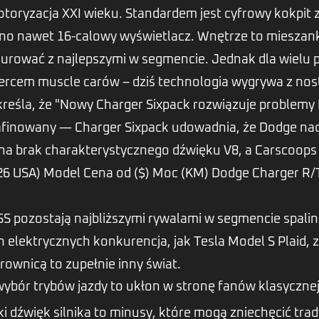
toryzacja XXI wieku. Standardem jest cyfrowy kokpit z
no nawet 16-calowy wyświetlacz. Wnętrze to mieszan
urować z najlepszymi w segmencie. Jednak dla wielu
sercem muscle carów – dziś technologia wygrywa z nost
kreśla, że "Nowy Charger Sixpack rozwiązuje problemy
rafinowany — Charger Sixpack udowadnia, że Dodge nad
a brak charakterystycznego dźwięku V8, a Carscoops 
26 USA) Model Cena od ($) Moc (KM) Dodge Charger R/T
SS pozostają najbliższymi rywalami w segmencie spali
h elektrycznych konkurencja, jak Tesla Model S Plaid,
rownicą to zupełnie inny świat.
wybór trybów jazdy to ukłon w stronę fanów klasycznej
ki dźwięk silnika to minusy, które mogą zniechęcić tra