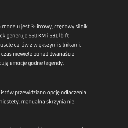
odelu jest 3-litrowy, rzędowy silnik
k generuje 550 KM i 531 lb-ft
scle carów z większymi silnikami.
e czas niewiele ponad dwanaście
ntują emocje godne legendy.
istów przewidziano opcję odłączenia
niestety, manualna skrzynia nie