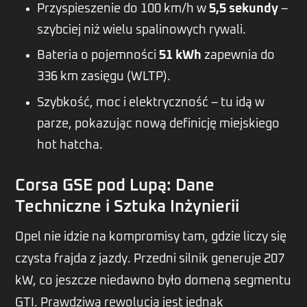
Przyspieszenie do 100 km/h w
5,5 sekundy
–
szybciej niż wielu spalinowych rywali.
Bateria o pojemności
51 kWh
zapewnia do
336 km zasięgu (WLTP).
Szybkość, moc i elektryczność – tu idą w
parze, pokazując nową definicję miejskiego
hot hatcha.
Corsa GSE pod Lupą: Dane
Techniczne i Sztuka Inżynierii
Opel nie idzie na kompromisy tam, gdzie liczy się
czysta frajda z jazdy. Przedni silnik generuje 207
kW, co jeszcze niedawno było domeną segmentu
GTI. Prawdziwą rewolucją jest jednak