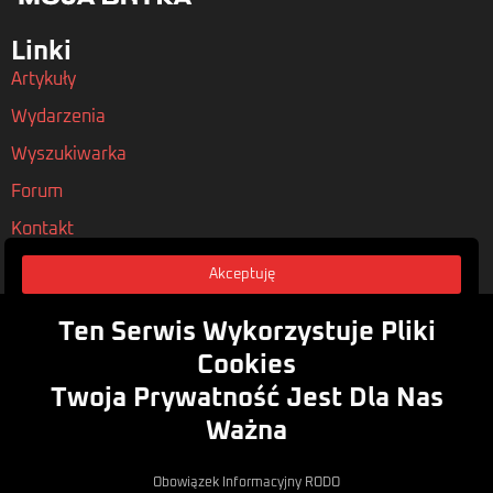
Linki
Artykuły
Wydarzenia
Wyszukiwarka
Forum
Kontakt
Akceptuję
Nasze Polityki
Regulamin
Ten Serwis Wykorzystuje Pliki
Polityka Prywatności
Cookies
Twoja Prywatność Jest Dla Nas
Rodo
Ważna
Zasubskrybuj
Obowiązek Informacyjny RODO
Zapisz się do naszego newsletera, aby być na bieżąco z