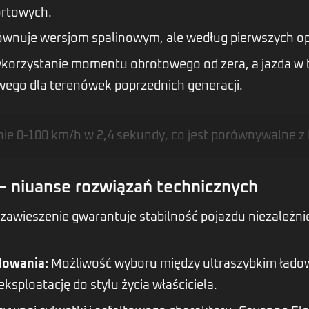
ortowych.
ównuje wersjom spalinowym, ale według pierwszych opi
ykorzystanie momentu obrotowego od zera, a jazda w 
owego dla terenówek poprzednich generacji.
nie 0-100 km/h w 2,4 sekundy, co jest porównywalne z 
– niuanse rozwiązań technicznych
zawieszenie gwarantuje stabilność pojazdu niezależnie
dowania:
Możliwość wyboru między ultraszybkim ła
ploatację do stylu życia właściciela.