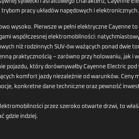
nej sylwetki i asfaltowego charakteru, Cayenne Elect
 trybom pracy układów napędowych i elektronicznych
owo wysoko. Pierwsze w pełni elektryczne Cayenne to
wagami współczesnej elektromobilności: natychmias
towych niż rodzinnych SUV-ów ważących ponad dwie ton
enną praktycznością – zarówno przy holowaniu, jak i 
nie pojazdu, który dorównywałby Cayenne Electric pod
jących komfort jazdy niezależnie od warunków. Ceny mo
mocje, konkretne dane techniczne oraz pewność inwest
lektromobilności przez szeroko otwarte drzwi, to właś
 gdzie indziej.