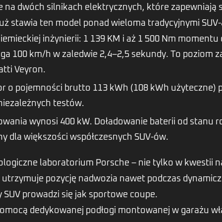
 na dwóch silnikach elektrycznych, które zapewniają s
uż stawia ten model ponad wieloma tradycyjnymi SUV-
iemieckiej inżynierii: 1 139 KM i aż 1 500 Nm moment
ga 100 km/h w zaledwie 2,4–2,5 sekundy. To poziom 
tti Veyron.
 o pojemności brutto 113 kWh (108 kWh użyteczne) p
niezależnych testów.
ania wynosi 400 kW. Doładowanie baterii od stanu r
lny dla większości współczesnych SUV-ów.
nologiczne laboratorium Porsche – nie tylko w kwestii
 utrzymuje pozycję nadwozia nawet podczas dynamicz
 SUV prowadzi się jak sportowe coupe.
omocą dedykowanej podłogi montowanej w garażu właśc