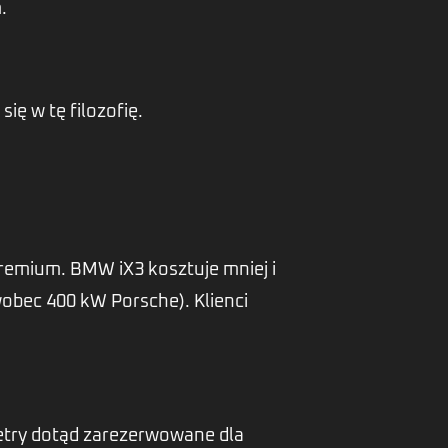
.
ę w tę filozofię.
remium. BMW iX3 kosztuje mniej i
wobec 400 kW Porsche). Klienci
etry dotąd zarezerwowane dla