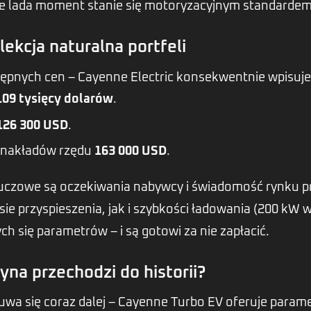
e lada moment stanie się motoryzacyjnym standardem
lekcja naturalna portfeli
pnych cen – Cayenne Electric konsekwentnie wpisuje si
109 tysięcy dolarów
.
126 300 USD
.
 nakładów rzędu
163 000 USD
.
Kluczowe są oczekiwania nabywcy i świadomość rynku p
sie przyspieszenia, jak i szybkości ładowania (200 kW 
h się parametrów – i są gotowi za nie zapłacić.
na przechodzi do historii?
wa się coraz dalej – Cayenne Turbo EV oferuje param