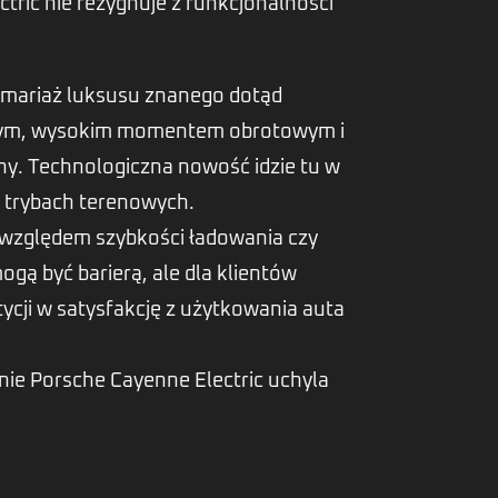
ric nie rezygnuje z funkcjonalności
.
 mariaż luksusu znanego dotąd
towym, wysokim momentem obrotowym i
y. Technologiczna nowość idzie tu w
w trybach terenowych.
 względem szybkości ładowania czy
gą być barierą, ale dla klientów
ycji w satysfakcję z użytkowania auta
nie Porsche Cayenne Electric uchyla