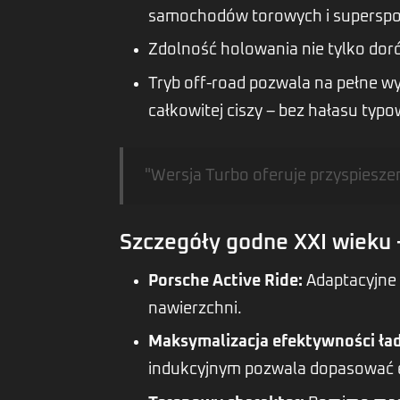
samochodów torowych i supersp
Zdolność holowania nie tylko dor
Tryb off-road pozwala na pełne w
całkowitej ciszy – bez hałasu typ
"Wersja Turbo oferuje przyspiesze
Szczegóły godne XXI wieku 
Porsche Active Ride:
Adaptacyjne 
nawierzchni.
Maksymalizacja efektywności ła
indukcyjnym pozwala dopasować eks