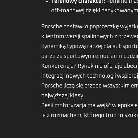
Terenowy charakter:
Pomimo masyw
off-roadowej dzięki dedykowanym
Porsche postawiło poprzeczkę wyjątk
klientom wersji spalinowych z prze
dynamiką typową raczej dla aut spor
parze ze sportowymi emocjami i codzi
Konkurencja? Rynek nie oferuje obec
integracji nowych technologii wspiera
Porsche liczą się przede wszystkim e
najwyższej klasy.
Jeśli motoryzacja ma wejść w epokę e
je z rozmachem, którego trudno szukać