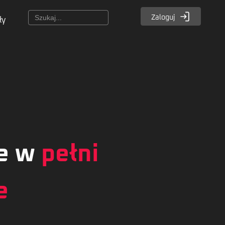
Zaloguj
ły
ze w
pełni
e