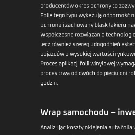
producentów okres ochrony to zazwycz
Folie tego typu wykazują odporność n
ochrona i zachowany blask lakieru na
Współczesne rozwiązania technologicz
lecz również szereg udogodnień estet
pojazdów o wysokiej wartości rynkowe
Proces aplikacji folii winylowej wym
proces trwa od dwóch do pięciu dni r
godzin.
Wrap samochodu – inwes
Analizując koszty oklejenia auta fol