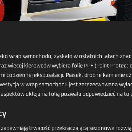
jako wrap samochodu, zyskało w ostatnich latach znacz
z więcej kierowców wybiera folię PPF (Paint Protectio
i codziennej eksploatacji. Piasek, drobne kamienie czy
 inwestycja w wrap samochodu jest zarezerwowana wyłą
 aspektów oklejania folią pozwala odpowiedzieć na to 
ty
 zapewniają trwałość przekraczającą sezonowe rozwiąz