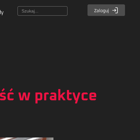
Zaloguj
ły
ość w praktyce