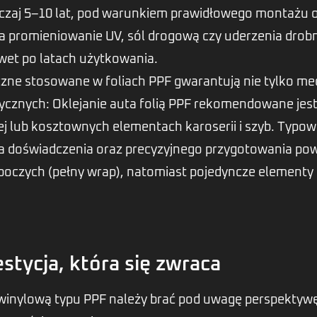
aj 5–10 lat, pod warunkiem prawidłowego montażu ora
a promieniowanie UV, sól drogową czy uderzenia drob
wet po latach użytkowania.
ne stosowane w foliach PPF gwarantują nie tylko mec
ycznych: Oklejanie auta folią PPF rekomendowane jes
j lub kosztownych elementach karoserii i szyb. Typo
aga doświadczenia oraz precyzyjnego przygotowania po
oboczych (pełny wrap), natomiast pojedyncze elementy 
tycja, która się zwraca
ią winylową typu PPF należy brać pod uwagę perspekt