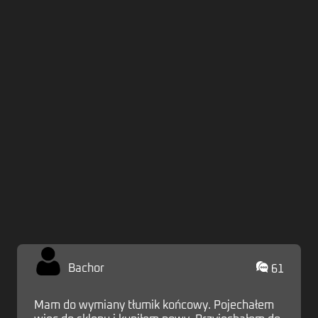
Zaloguj
Bachor
61
Mam do wymiany tłumik końcowy. Pojechałem