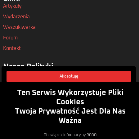
Artykuły
Wydarzenia
Wyszukiwarka
Forum
Kontakt
Nasze Polityki
Regulamin
Akceptuję
Polityka Prywatności
Ten Serwis Wykorzystuje Pliki
Rodo
Cookies
Twoja Prywatność Jest Dla Nas
Zasubskrybuj
Ważna
Zapisz się do naszego newsletera, aby być na bieżąco z
nowymi artykułami i wydarzeniami
Email
Obowiązek Informacyjny RODO
Zapisz