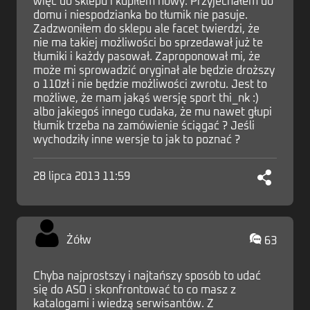
więc do sklepu i kupiłem nowy. Przyjechałem do
domu i niespodzianka bo tłumik nie pasuje.
Zadzwoniłem do sklepu ale facet twierdzi, że
nie ma takiej możliwości bo sprzedawał już te
tłumiki i każdy pasował. Zaproponował mi, że
może mi sprowadzić oryginał ale będzie droższy
o 110zł i nie będzie możliwości zwrotu. Jest to
możliwe, że mam jakąś wersję sport thi_nk :)
albo jakiegoś innego cudaka, że mu nawet głupi
tłumik trzeba na zamówienie ściągać ? Jeśli
wychodziły inne wersje to jak to poznać ?
28 lipca 2013 11:59
Żółw
63
Chyba najprostszy i najtańszy sposób to udać
się do ASO i skonfrontować to co masz z
katalogami i wiedzą serwisantów. Z