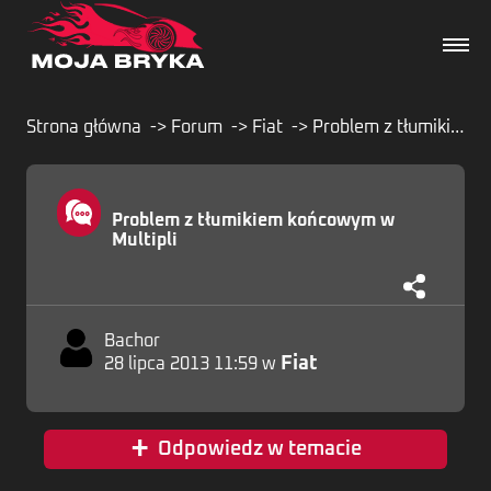
Strona główna
Forum
Fiat
Problem z tłumikiem końcowym w Multipli
Dane techniczne
Problem z tłumikiem końcowym w
Multipli
Wydarzenia
Forum
Bachor
Fiat
28 lipca 2013 11:59 w
Artykuły
+
Odpowiedz w temacie