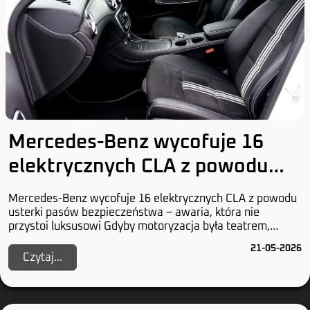
Mercedes-Benz wycofuje 16
elektrycznych CLA z powodu
usterki pasów bezpieczeństwa
Mercedes-Benz wycofuje 16 elektrycznych CLA z powodu
usterki pasów bezpieczeństwa – awaria, która nie
przystoi luksusowi Gdyby motoryzacja była teatrem,
Mercedes-Benz grałby główną rolę w dramacie nie...
21-05-2026
Czytaj...