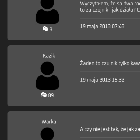
Wyczytałem, że są dwa rod
to za czujnik i jak działa?
19 maja 2013 07:43
8
Kazik
Żaden to czujnik tylko kaw
19 maja 2013 15:32
89
Warka
A czy nie jest tak, że jak