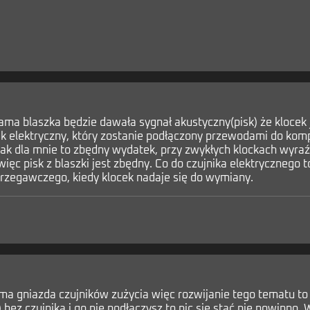
sama blaszka będzie dawała sygnał akustyczny(pisk) że klocek 
ik elektryczny, który zostanie podłączony przewodami do komp
ak dla mnie to zbędny wydatek, przy zwykłych klockach wyraź
 więc pisk z blaszki jest zbędny. Co do czujnika elektryczne
rzegawczego, kiedy klocek nadaje się do wymiany.
a gniazda czujników zużycia więc rozwijanie tego tematu to t
) bez czujnika i go nie podłączysz to nic się stać nie powinno