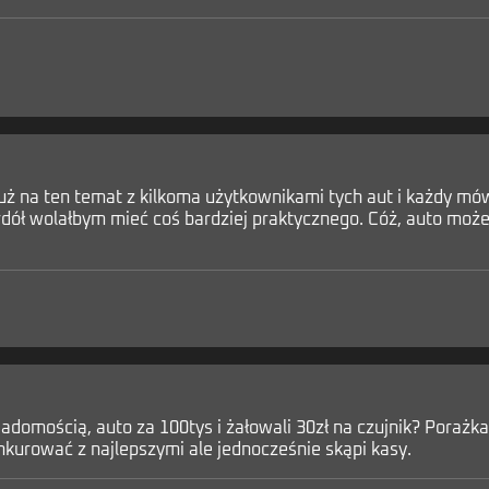
ż na ten temat z kilkoma użytkownikami tych aut i każdy mówi
erdół wolałbym mieć coś bardziej praktycznego. Cóż, auto moż
adomością, auto za 100tys i żałowali 30zł na czujnik? Porażka
onkurować z najlepszymi ale jednocześnie skąpi kasy.