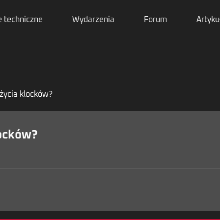
 techniczne
Wydarzenia
Forum
Artyku
użycia klocków?
locków?