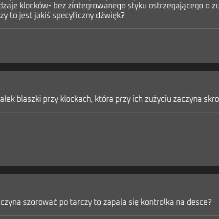
zaje klocków- bez zintegrowanego styku ostrzegającego o zuż
 Czy to jest jakiś specyficzny dźwięk?
ałek blaszki przy klockach, która przy ich zużyciu zaczyna skro
 zaczyna szorować po tarczy to zapala się kontrolka na desce?