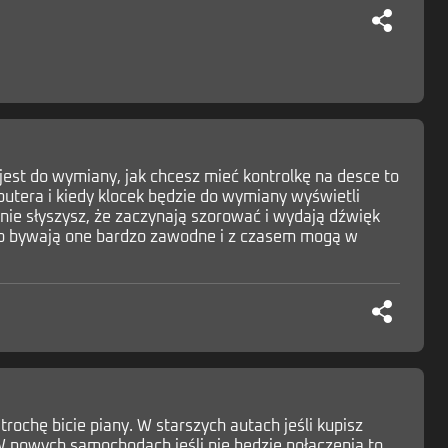
jest do wymiany, jak chcesz mieć kontrolkę na desce to
utera i kiedy klocek będzie do wymiany wyświetli
nie słyszysz, że zaczynają szorować i wydają dźwięk
go to bywają one bardzo zawodne i z czasem mogą w
rochę bicie piany. W starszych autach jeśli kupisz
. W nowych samochodach jeśli nie będzie połączenia to