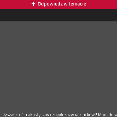
+
Odpowiedz w temacie
łyszał ktoś o akustyczny czujnik zużycia klocków? Mam do wym