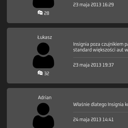
23 maja 2013 16:29
28
Łukasz
Insignia poza czujnikiem p
standard większości aut w
23 maja 2013 19:37
32
Adrian
Właśnie dlatego Insignia ko
24 maja 2013 14:41