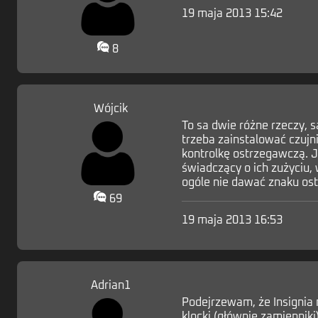
19 maja 2013 15:42
8
Wójcik
To sa dwie różne rzeczy, 
trzeba zainstalować czujn
kontrolkę ostrzegawczą. J
świadczący o ich zużyciu,
ogóle nie dawać znaku ost
69
19 maja 2013 16:53
Adrian1
Podejrzewam, że Insignia m
klocki (głównie zamienniki