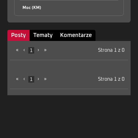
Moc (KM)
Posty
Tematy
Komentarze
«
‹
1
›
»
Strona 1 z 0
«
‹
1
›
»
Strona 1 z 0