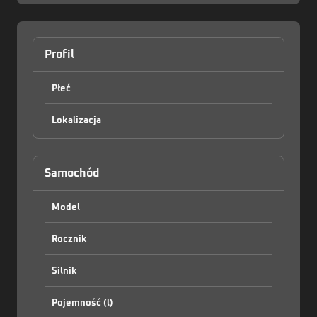
Profil
Płeć
Lokalizacja
Zaloguj
Samochód
Model
Rocznik
Silnik
Pojemność (l)