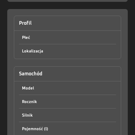
Profil
Płeć
Lokalizacja
Zaloguj
Samochód
Model
Rocznik
Silnik
Pojemność (l)