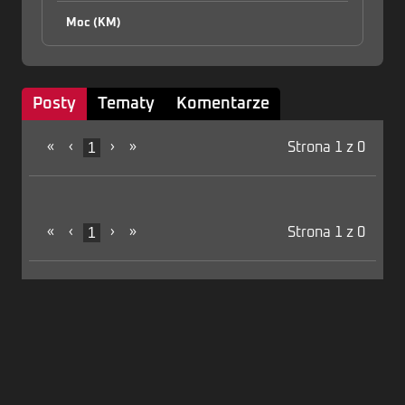
Moc (KM)
Posty
Tematy
Komentarze
«
‹
1
›
»
Strona 1 z 0
«
‹
1
›
»
Strona 1 z 0