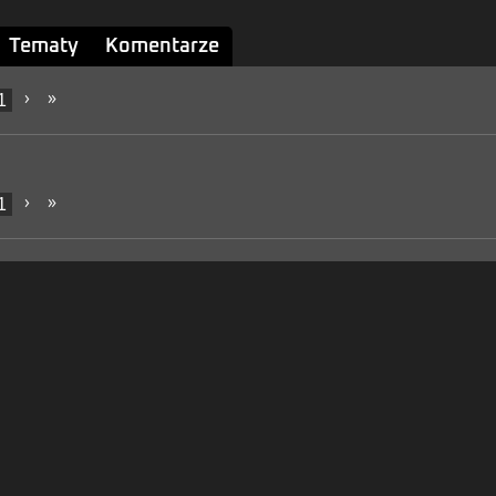
Tematy
Komentarze
1
›
»
1
›
»