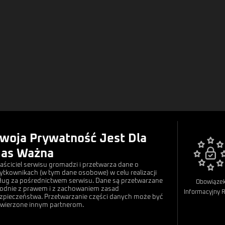
Nasze Polityki
woja Prywatność Jest Dla
Regulamin
as Ważna
Polityka Prywatności
aściciel serwisu gromadzi i przetwarza dane o
ytkownikach (w tym dane osobowe) w celu realizacji
Rodo
ług za pośrednictwem serwisu. Dane są przetwarzane
Obowiąze
odnie z prawem i z zachowaniem zasad
Informacyjny 
zpieczeństwa. Przetwarzanie części danych może być
wierzone innym partnerom.