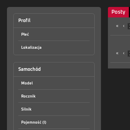
Posty
Profil
«
‹
Płeć
Lokalizacja
«
‹
Samochód
Model
Rocznik
Silnik
Pojemność (l)