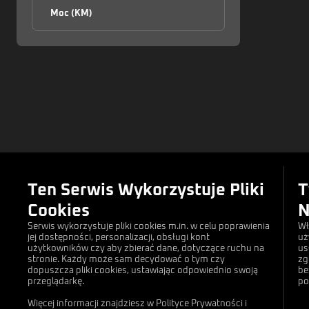
Moc (KM)
Linki
Ten Serwis Wykorzystuje Pliki
T
Artykuły
Cookies
N
Wydarzenia
Serwis wykorzystuje pliki cookies m.in. w celu poprawienia
Wł
jej dostępności, personalizacji, obsługi kont
Wyszukiwarka
uż
użytkowników czy aby zbierać dane, dotyczące ruchu na
us
stronie. Każdy może sam decydować o tym czy
zg
Forum
dopuszcza pliki cookies, ustawiając odpowiednio swoją
be
przeglądarkę.
po
Kontakt
Więcej informacji znajdziesz w Polityce Prywatności i