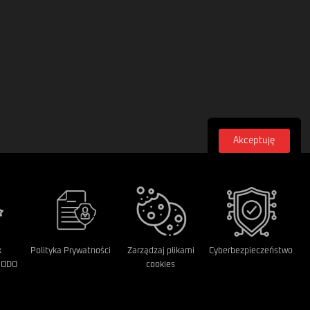
Akceptuję
Zasubskrybuj
Zapisz się do naszego newsletera, aby być na
bieżąco z nowymi artykułami i wydarzeniami
Email
Zapisz
k
Polityka Prywatności
Zarządzaj plikami
Cyberbezpieczeństwo
RODO
cookies