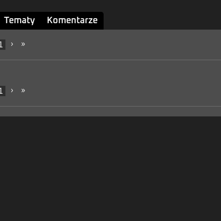
Tematy
Komentarze
1
›
»
1
›
»