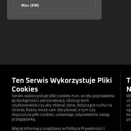
Moc (KM)
Linki
Ten Serwis Wykorzystuje Pliki
T
Artykuły
Cookies
N
Wydarzenia
Serwis wykorzystuje pliki cookies m.in. w celu poprawienia
Wł
jej dostępności, personalizacji, obsługi kont
Wyszukiwarka
uż
użytkowników czy aby zbierać dane, dotyczące ruchu na
us
stronie. Każdy może sam decydować o tym czy
zg
Forum
dopuszcza pliki cookies, ustawiając odpowiednio swoją
be
przeglądarkę.
po
Kontakt
Więcej informacji znajdziesz w Polityce Prywatności i