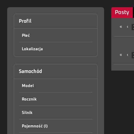
Posty
Profil
«
‹
Płeć
Lokalizacja
«
‹
Samochód
Model
Rocznik
Silnik
Pojemność (l)