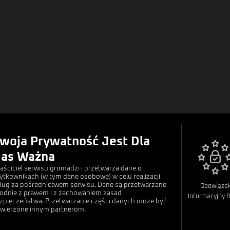
Nasze Polityki
woja Prywatność Jest Dla
Regulamin
as Ważna
Polityka Prywatności
aściciel serwisu gromadzi i przetwarza dane o
ytkownikach (w tym dane osobowe) w celu realizacji
Rodo
ług za pośrednictwem serwisu. Dane są przetwarzane
Obowiąze
odnie z prawem i z zachowaniem zasad
Informacyjny 
zpieczeństwa. Przetwarzanie części danych może być
wierzone innym partnerom.