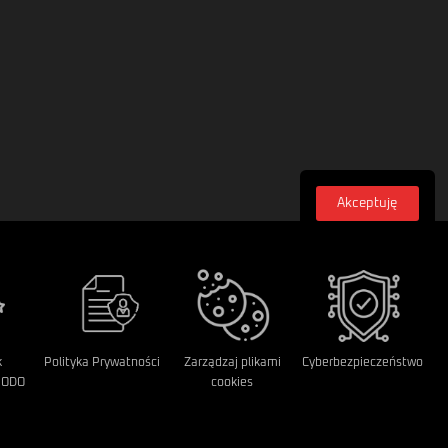
Akceptuję
Zasubskrybuj
Zapisz się do naszego newsletera, aby być na
bieżąco z nowymi artykułami i wydarzeniami
Email
Zapisz
k
Polityka Prywatności
Zarządzaj plikami
Cyberbezpieczeństwo
RODO
cookies