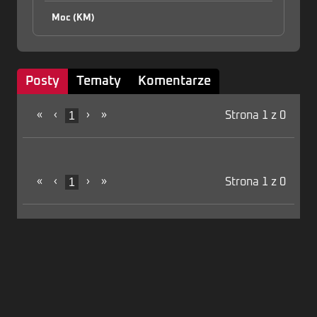
Moc (KM)
Posty
Tematy
Komentarze
«
‹
1
›
»
Strona 1 z 0
«
‹
1
›
»
Strona 1 z 0