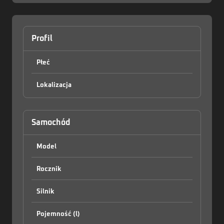
Profil
Płeć
Lokalizacja
Zaloguj
Samochód
Model
Rocznik
Silnik
Pojemność (l)