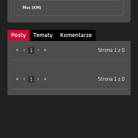
Moc (KM)
Posty
Tematy
Komentarze
«
‹
1
›
»
Strona 1 z 0
«
‹
1
›
»
Strona 1 z 0