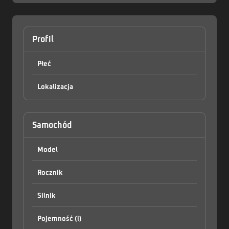
Profil
Płeć
Lokalizacja
Zaloguj
Samochód
Model
Rocznik
Silnik
Pojemność (l)