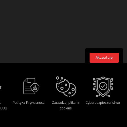
Akceptuję
Zasubskrybuj
Zapisz się do naszego newsletera, aby być na
bieżąco z nowymi artykułami i wydarzeniami
Email
Zapisz
k
Polityka Prywatności
Zarządzaj plikami
Cyberbezpieczeństwo
RODO
cookies