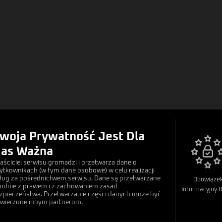
Nasze Polityki
woja Prywatność Jest Dla
Regulamin
as Ważna
Polityka Prywatności
aściciel serwisu gromadzi i przetwarza dane o
ytkownikach (w tym dane osobowe) w celu realizacji
Rodo
ług za pośrednictwem serwisu. Dane są przetwarzane
Obowiąze
odnie z prawem i z zachowaniem zasad
Informacyjny 
zpieczeństwa. Przetwarzanie części danych może być
wierzone innym partnerom.