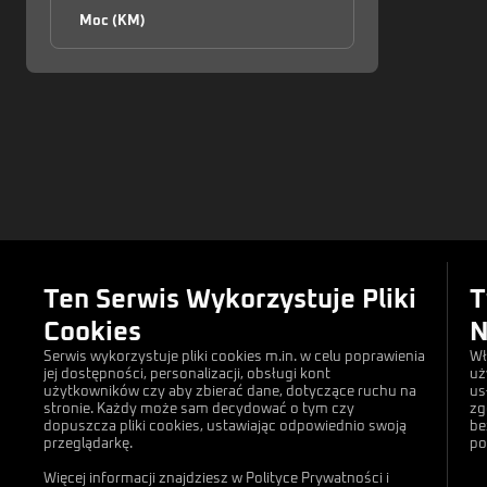
Moc (KM)
Linki
Ten Serwis Wykorzystuje Pliki
T
Artykuły
Cookies
N
Wydarzenia
Serwis wykorzystuje pliki cookies m.in. w celu poprawienia
Wł
jej dostępności, personalizacji, obsługi kont
Wyszukiwarka
uż
użytkowników czy aby zbierać dane, dotyczące ruchu na
us
stronie. Każdy może sam decydować o tym czy
zg
Forum
dopuszcza pliki cookies, ustawiając odpowiednio swoją
be
przeglądarkę.
po
Kontakt
Więcej informacji znajdziesz w Polityce Prywatności i