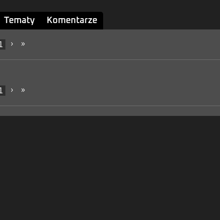
Tematy
Komentarze
1
›
»
1
›
»