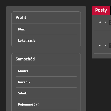
Posty
Profil
«
‹
Płeć
Lokalizacja
«
‹
Samochód
Model
Rocznik
Silnik
Pojemność (l)