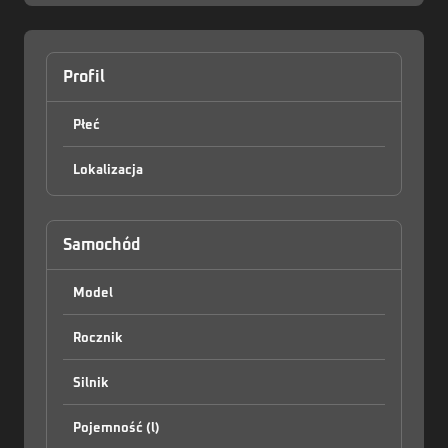
Profil
Płeć
Lokalizacja
Zaloguj
Samochód
Model
Rocznik
Silnik
Pojemność (l)