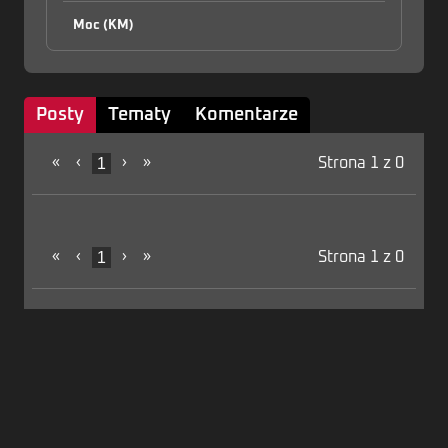
Moc (KM)
Posty
Tematy
Komentarze
«
‹
1
›
»
Strona 1 z 0
«
‹
1
›
»
Strona 1 z 0