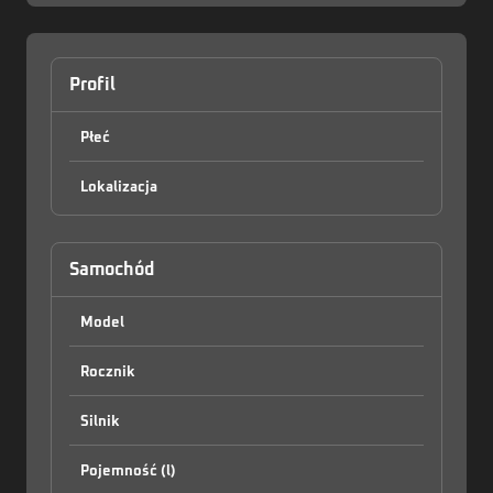
Profil
Płeć
Lokalizacja
Zaloguj
Samochód
Model
Rocznik
Silnik
Pojemność (l)