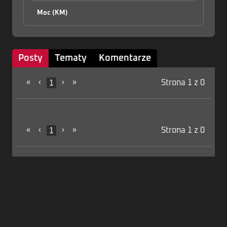
Moc (KM)
Posty
Tematy
Komentarze
«
‹
1
›
»
Strona 1 z 0
«
‹
1
›
»
Strona 1 z 0