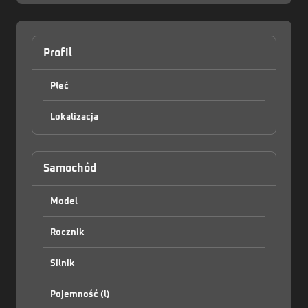
Profil
Płeć
Lokalizacja
Zaloguj
Samochód
Model
Rocznik
Silnik
Pojemność (l)