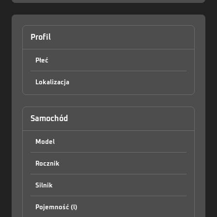
Profil
Płeć
Lokalizacja
Zaloguj
Samochód
Model
Rocznik
Silnik
Pojemność (l)