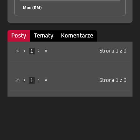
Moc (KM)
Posty
Tematy
Komentarze
«
‹
1
›
»
Strona 1 z 0
«
‹
1
›
»
Strona 1 z 0