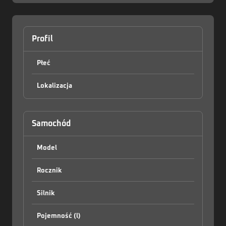
Profil
Płeć
Lokalizacja
Zaloguj
Samochód
Model
Rocznik
Silnik
Pojemność (l)