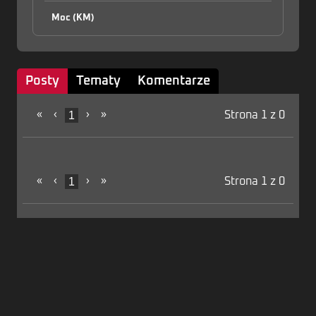
Moc (KM)
Posty
Tematy
Komentarze
«
‹
1
›
»
Strona 1 z 0
«
‹
1
›
»
Strona 1 z 0