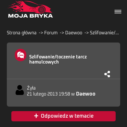
Strona główna
Forum
Daewoo
Szlifowanie/toczenie tarcz hamulcowych
Dane techniczne
Szlifowanie/toczenie tarcz
hamulcowych
Wydarzenia
Forum
Żyła
Daewoo
21 lutego 2013 19:58 w
Artykuły
+
Odpowiedz w temacie