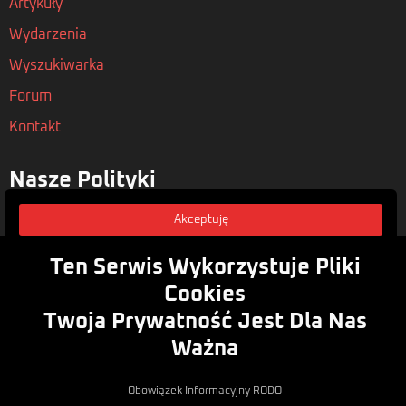
Artykuły
Wydarzenia
Wyszukiwarka
Forum
Kontakt
Nasze Polityki
Regulamin
Akceptuję
Polityka Prywatności
Ten Serwis Wykorzystuje Pliki
Rodo
Cookies
Zasubskrybuj
Twoja Prywatność Jest Dla Nas
Zapisz się do naszego newsletera, aby być na bieżąco z
Ważna
nowymi artykułami i wydarzeniami
Email
Zapisz
Obowiązek Informacyjny RODO