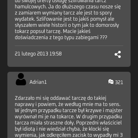
do swojej oferty usługę szlifowania tarcz
hamulcowych. Ja do dłuższego czasu nosze się
z zamiarem wymiany tarcz ale jest to spory
wydatek. Szlifowanie jest to jakiś pomysł ale
słyszałem wiele historii o tym jak to domorosły
tokarz popsuł tarczę. Macie jakieś
doświadczenia z tego typu zabiegami ???
21 lutego 2013 19:58
Adrian1
321
Zdarzało mi się oddawać tarczę do takiej
naprawy i powiem, że według mnie ma to sens.
W jednym przypadku tarcze był krzywe i majster
wyrównał mi je na tokarce. W drugim przypadku
tarcza miała straszne doły. Poprzedni właściciel
był idiotą i nie wiedział chyba, że klocki się
wymienia, jak odkręciłem zacisk to wypadły mi 3