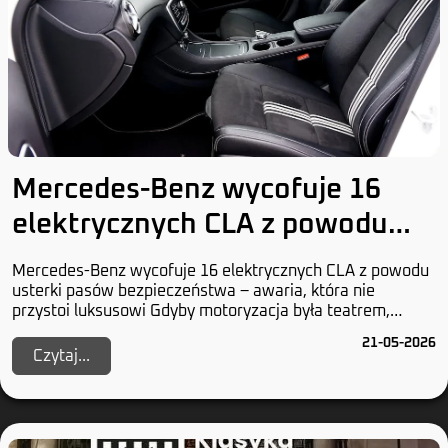
Mercedes-Benz wycofuje 16
elektrycznych CLA z powodu
usterki pasów bezpieczeństwa
Mercedes-Benz wycofuje 16 elektrycznych CLA z powodu
usterki pasów bezpieczeństwa – awaria, która nie
przystoi luksusowi Gdyby motoryzacja była teatrem,
Mercedes-Benz grałby główną rolę w dramacie nie...
21-05-2026
Czytaj...