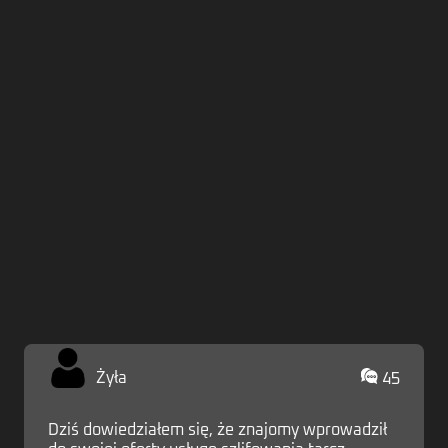
Zaloguj
Żyła
45
Dziś dowiedziałem się, że znajomy wprowadził