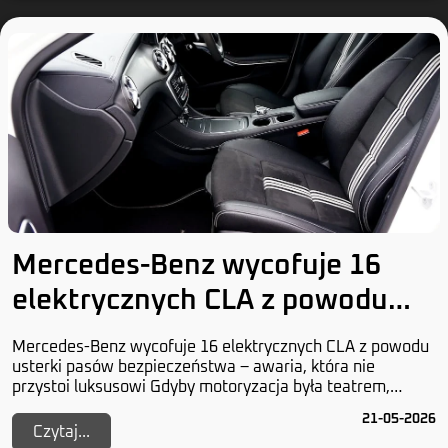
Mercedes-Benz wycofuje 16
elektrycznych CLA z powodu
usterki pasów bezpieczeństwa
Mercedes-Benz wycofuje 16 elektrycznych CLA z powodu
usterki pasów bezpieczeństwa – awaria, która nie
przystoi luksusowi Gdyby motoryzacja była teatrem,
Mercedes-Benz grałby główną rolę w dramacie nie...
21-05-2026
Czytaj...