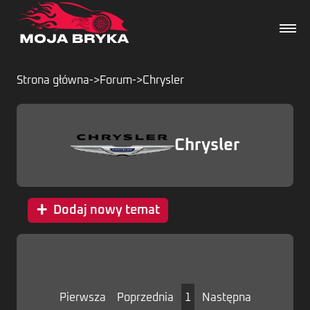
Strona główna
->
Forum
->
Chrysler
Dane techniczne
Chrysler
Wydarzenia
Forum
+
Dodaj nowy temat
Artykuły
Pierwsza
Poprzednia
1
Następna