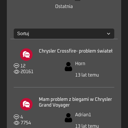
Ostatnia
Zaloguj
Chrysler Crossfire- problem świateł
Horn
12
20161
13 lat temu
Mam problem z biegami w Chrysler
Grand Voyager
Adrian1
4
7754
13 lat temu