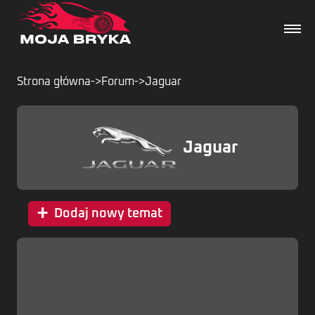
Strona główna
->
Forum
->
Jaguar
Dane techniczne
Jaguar
Wydarzenia
Forum
+
Dodaj nowy temat
Artykuły