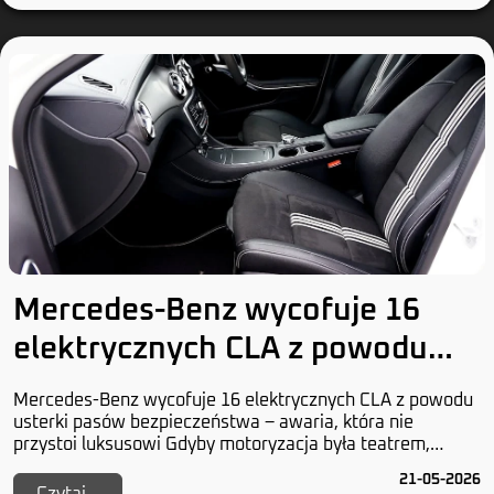
Mercedes-Benz wycofuje 16
elektrycznych CLA z powodu
usterki pasów bezpieczeństwa
Mercedes-Benz wycofuje 16 elektrycznych CLA z powodu
usterki pasów bezpieczeństwa – awaria, która nie
przystoi luksusowi Gdyby motoryzacja była teatrem,
Mercedes-Benz grałby główną rolę w dramacie nie...
21-05-2026