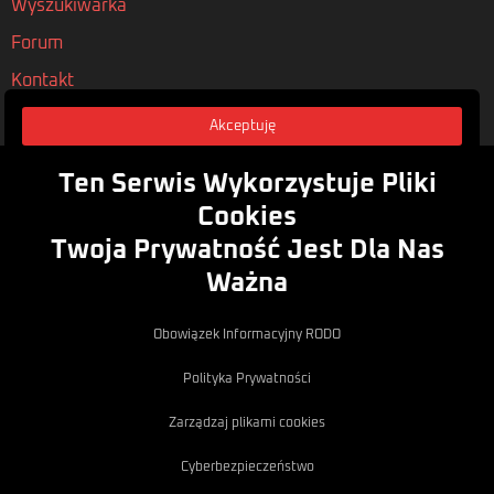
Wyszukiwarka
Forum
Kontakt
Akceptuję
Nasze Polityki
Regulamin
Ten Serwis Wykorzystuje Pliki
Polityka Prywatności
Cookies
Twoja Prywatność Jest Dla Nas
Rodo
Ważna
Zasubskrybuj
Obowiązek Informacyjny RODO
Zapisz się do naszego newsletera, aby być na bieżąco z
nowymi artykułami i wydarzeniami
Polityka Prywatności
Email
Zapisz
Zarządzaj plikami cookies
Copyright © 2012 - 2026 MojaBryka.pl.
Design:
Illia
Wszystkie prawa zastrzeżone.
Cyberbezpieczeństwo
Kornya