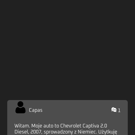
Zaloguj
Capas
1
Witam. Moje auto to Chevrolet Captiva 2.0
Diesel, 2007, sprowadzony z Niemiec. Użytkuję