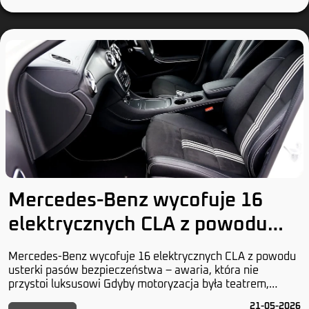
Mercedes-Benz wycofuje 16
elektrycznych CLA z powodu
usterki pasów bezpieczeństwa
Mercedes-Benz wycofuje 16 elektrycznych CLA z powodu
usterki pasów bezpieczeństwa – awaria, która nie
przystoi luksusowi Gdyby motoryzacja była teatrem,
Mercedes-Benz grałby główną rolę w dramacie nie...
21-05-2026