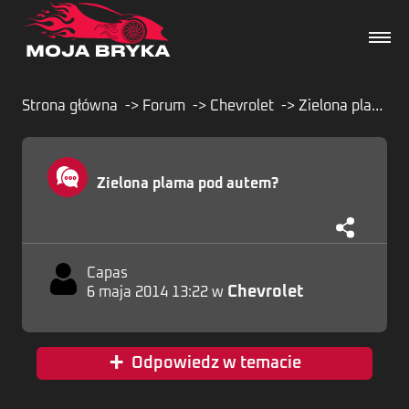
Strona główna
Forum
Chevrolet
Zielona plama pod autem?
Dane techniczne
Zielona plama pod autem?
Wydarzenia
Forum
Capas
Chevrolet
6 maja 2014 13:22 w
Artykuły
+
Odpowiedz w temacie