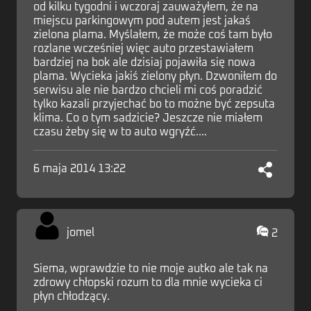
od kilku tygodni i wczoraj zauważyłem, że na
miejscu parkingowym pod autem jest jakaś
zielona plama. Myślałem, że może coś tam było
rozlane wcześniej więc auto przestawiałem
bardziej na bok ale dzisiaj pojawiła się nowa
plama. Wycieka jakiś zielony płyn. Dzwoniłem do
serwisu ale nie bardzo chcieli mi coś poradzić
tylko kazali przyjechać bo to możne być zepsuta
klima. Co o tym sadzicie? Jeszcze nie miałem
czasu żeby się w to auto wgryźć....
6 maja 2014 13:22
jomel
2
Siema, wprawdzie to nie moje autko ale tak na
zdrowy chłopski rozum to dla mnie wycieka ci
płyn chłodzący.