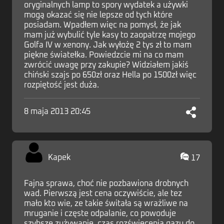
oryginalnych lamp to spory wydatek a używki
mogą okazać się nie lepsze od tych które
posiadam. Wpadłem więc na pomysł, że jak
mam już wybulić tyle kasy to zaopatrzę mojego
Golfa IV w xenony. Jak wyłożę 2 tys zł to mam
piękne światełka. Powiedzcie mi na co mam
zwrócić uwagę przy zakupie? Widziałem jakiś
chiński szajs po 650zł oraz Hella po 1500zł więc
rozpiętość jest duża.
8 maja 2013 20:45
Kapek
17
Fajna sprawa, choć nie pozbawiona drobnych
wad. Pierwszą jest cena oczywiście, ale tez
mało kto wie, ze takie świtała są wrażliwe na
mruganie i częste odpalanie, co powoduje
szybsze zużywanie, czas rozświecenia gazu do