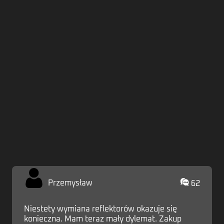
Zaloguj
Przemysław
62
Niestety wymiana reflektorów okazuje się
konieczna. Mam teraz mały dylemat. Zakup