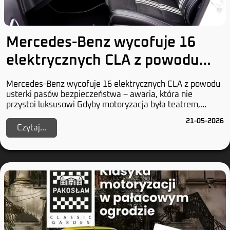
Mercedes-Benz wycofuje 16
elektrycznych CLA z powodu
usterki pasów bezpieczeństwa
Mercedes-Benz wycofuje 16 elektrycznych CLA z powodu
usterki pasów bezpieczeństwa – awaria, która nie
przystoi luksusowi Gdyby motoryzacja była teatrem,
Mercedes-Benz grałby główną rolę w dramacie nie...
21-05-2026
Czytaj...