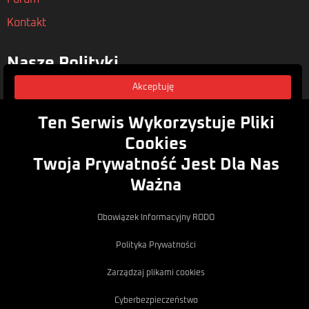
Kontakt
Nasze Polityki
Regulamin
Akceptuję
Polityka Prywatności
Ten Serwis Wykorzystuje Pliki
Rodo
Cookies
Twoja Prywatność Jest Dla Nas
Zasubskrybuj
Ważna
Zapisz się do naszego newsletera, aby być na bieżąco z
nowymi artykułami i wydarzeniami
Email
Obowiązek Informacyjny RODO
Zapisz
Polityka Prywatności
Copyright © 2012 - 2026 MojaBryka.pl.
Design:
Illia
Wszystkie prawa zastrzeżone.
Kornya
Zarządzaj plikami cookies
Cyberbezpieczeństwo